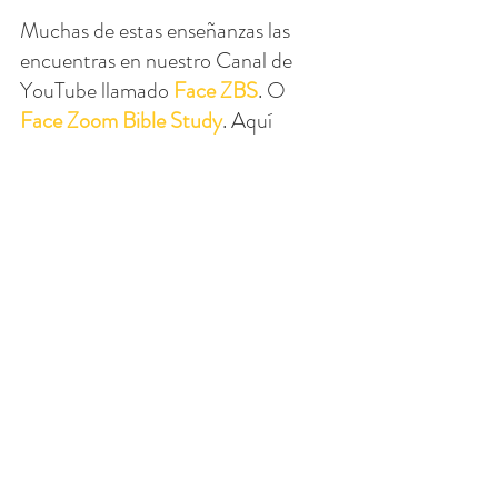
Muchas de estas enseñanzas las 
encuentras en nuestro Canal de 
YouTube llamado 
Face ZBS
. O 
Face Zoom Bible Study
. Aquí 
hemos estudiado durante varios 
años las homilías y lecturas 
dominicales, y la comprensión de 
Jesús desde el punto de vista del 
autor (Mateo, Marcos, Lucas y 
Juan). Conocer a Jesús como 
realmente es, no como lo 
representan en Hollywood o los 
medios de comunicación sesgados.
Hoy un grupo de nuestros miembros 
de PAPA, junto con el Padre 