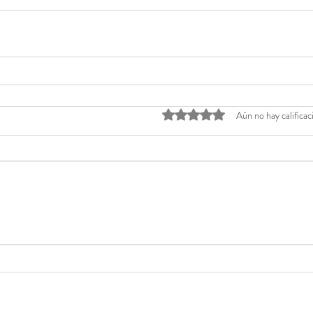
Obtuvo 0 de 5 estrellas.
Aún no hay calificac