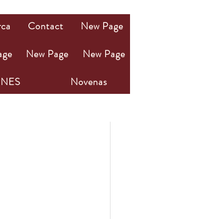
rca
Contact
New Page
age
New Page
New Page
NES
Novenas