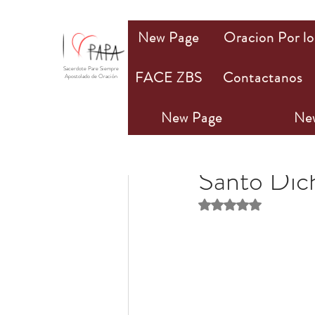
New Page
Oracion Por lo
Sacerdote Pare Siempre
FACE ZBS
Contactanos
Apostolado de Oración
New Page
Ne
PAPA Mio
2 jul 2022
Santo Dic
Obtuvo NaN de 5 estr