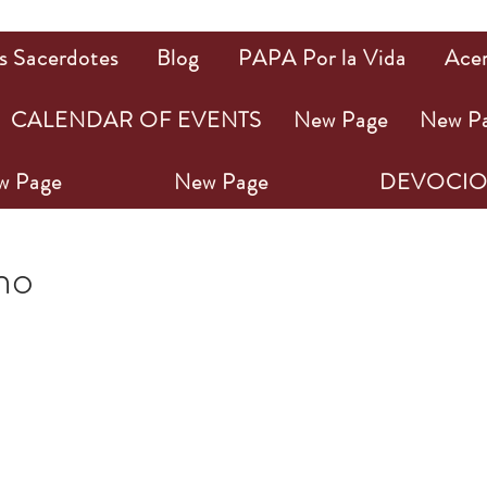
s Sacerdotes
Blog
PAPA Por la Vida
Ace
CALENDAR OF EVENTS
New Page
New P
w Page
New Page
DEVOCIO
1 min de lectura
ho
ellas.