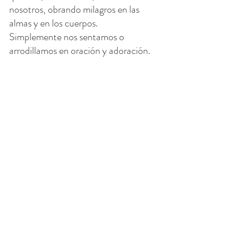
nosotros, obrando milagros en las 
almas y en los cuerpos. 
Simplemente nos sentamos o 
arrodillamos en oración y adoración.
PENSAMIENTO DEL DÍA
Esta Cuaresma visitemos al Señor 
vivo ya sea buscando un corazón 
humilde contrito, o para estar más 
cerca de Dios. Imagínese, en 
realidad nos sentamos frente al 
Señor Resucitado. Él da de sí mismo 
todo lo que es.
"Tus palabras, Señor, 
son Espíritu y vida".
(Salmo 19)