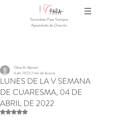
Sacerdote Pare Siempre
Apostolado de Oración
Olivia M. Bannan
4 abr 2022
2 min de lectura
LUNES DE LA V SEMANA
DE CUARESMA, 04 DE
ABRIL DE 2022
Obtuvo NaN de 5 estrellas.