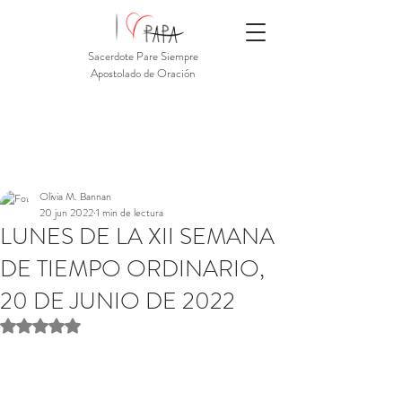
Sacerdote Pare Siempre
Apostolado de Oración
Olivia M. Bannan
20 jun 2022
1 min de lectura
LUNES DE LA XII SEMANA
DE TIEMPO ORDINARIO,
20 DE JUNIO DE 2022
Obtuvo NaN de 5 estrellas.