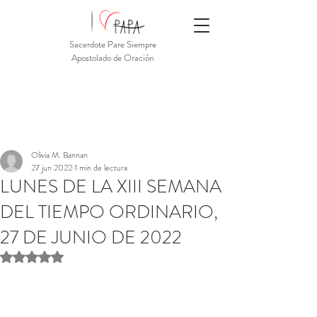
Sacerdote Pare Siempre
Apostolado de Oración
Olivia M. Bannan
27 jun 2022
1 min de lectura
LUNES DE LA XIII SEMANA
DEL TIEMPO ORDINARIO,
27 DE JUNIO DE 2022
Obtuvo NaN de 5 estrellas.