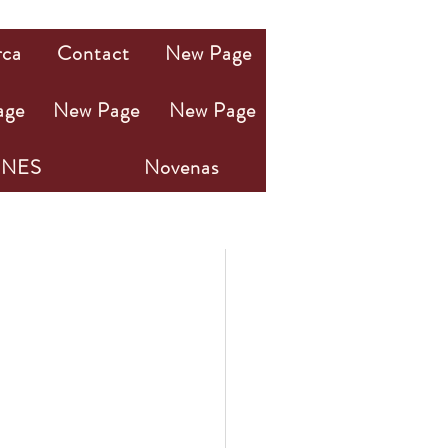
rca
Contact
New Page
age
New Page
New Page
NES
Novenas