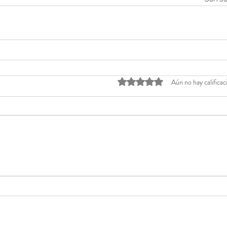
Obtuvo 0 de 5 estrellas.
Aún no hay calificac