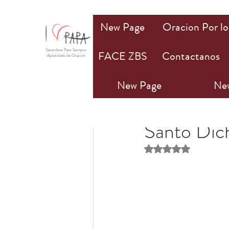
New Page
Oracion Por lo
Sacerdote Pare Siempre
FACE ZBS
Contactanos
Apostolado de Oración
New Page
Ne
PAPA Mio
22 mar 20
Santo Dic
Obtuvo NaN de 5 estr