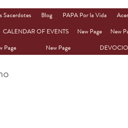
s Sacerdotes
Blog
PAPA Por la Vida
Ace
CALENDAR OF EVENTS
New Page
New P
w Page
New Page
DEVOCIO
23
1 min de lectura
ho
ellas.