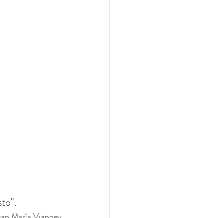
to".
uan María Vianney