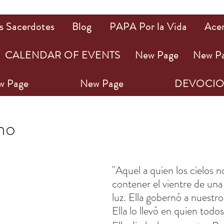
s Sacerdotes
Blog
PAPA Por la Vida
Ace
CALENDAR OF EVENTS
New Page
New P
w Page
New Page
DEVOCIO
023
1 min de lectura
ho
ellas.
"Aquel a quien los cielos 
contener el vientre de una
luz. Ella gobernó a nuestr
Ella lo llevó en quien todo