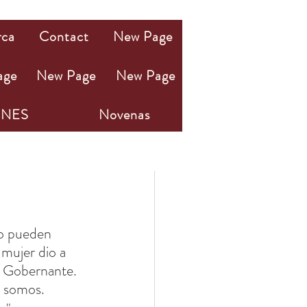
rca
Contact
New Page
age
New Page
New Page
NES
Novenas
no pueden 
 mujer dio a 
o Gobernante.
s somos.