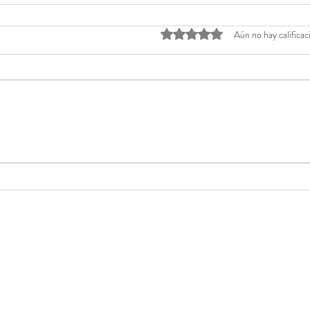
Obtuvo 0 de 5 estrellas.
Aún no hay calificac