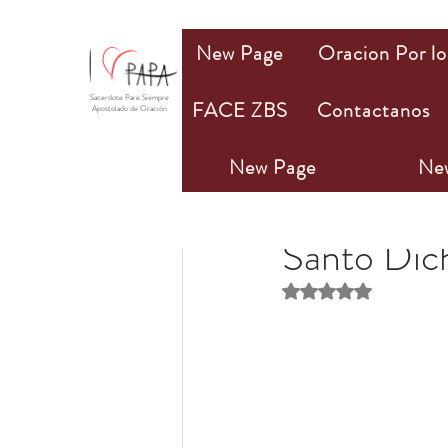
New Page
Oracion Por lo
Sacerdote Pare Siempre
FACE ZBS
Contactanos
Apostolado de Oración
New Page
Ne
PAPA Mio
25 mar 2
Santo Dic
Obtuvo NaN de 5 estr