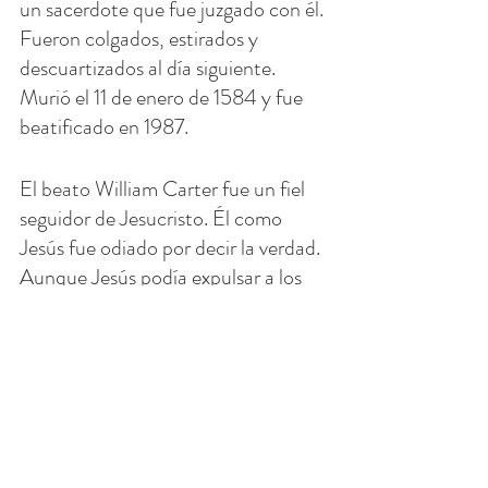
un sacerdote que fue juzgado con él. 
Fueron colgados, estirados y 
descuartizados al día siguiente.
Murió el 11 de enero de 1584 y fue 
beatificado en 1987.
El beato William Carter fue un fiel 
seguidor de Jesucristo. Él como 
Jesús fue odiado por decir la verdad. 
Aunque Jesús podía expulsar a los 
poseídos por demonios, los que 
estaban en el poder temían Su 
autoridad y Su verdad.
Debemos aprender todo lo que 
podamos de Jesús. Únase a nosotros 
en 
FACE ZBS
para aprender del 