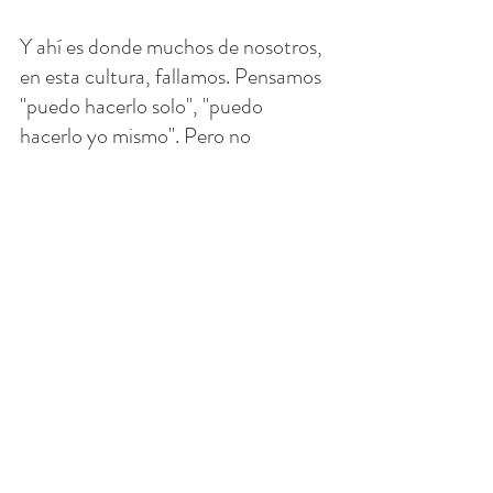
Y ahí es donde muchos de nosotros, 
en esta cultura, fallamos. Pensamos 
"puedo hacerlo solo", "puedo 
hacerlo yo mismo". Pero no 
podemos. No podemos pelear la 
batalla espiritual solos.
Debemos poner nuestra confianza 
en Dios. Y pedir de Su ayuda. 
También debemos pedir la 
intercesión de los demás: orar a 
nuestros santos favoritos, pedir a 
nuestros amigos y familiares 
oraciones de intercesión por 
nosotros.