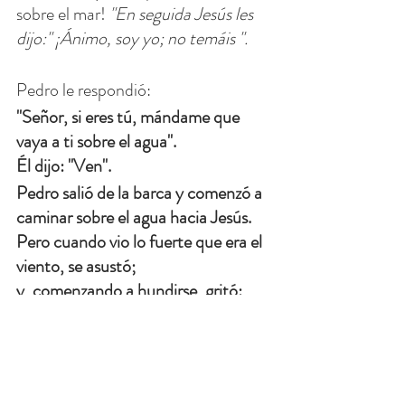
sobre el mar! 
"En seguida Jesús les 
dijo:" ¡Ánimo, soy yo; no temáis ".
Pedro le respondió:
"Señor, si eres tú, mándame que 
vaya a ti sobre el agua".
Él dijo: "Ven".
Pedro salió de la barca y comenzó a 
caminar sobre el agua hacia Jesús.
Pero cuando vio lo fuerte que era el 
viento, se asustó;
y, comenzando a hundirse, gritó: 
"¡Señor, sálvame!"
Confía en Jesús. Pedro confiaba en 
que podía ir a Jesús, pero cuando 