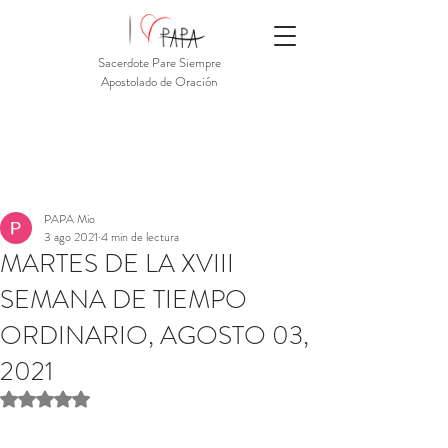
Sacerdote Pare Siempre
Apostolado de Oración
PAPA Mio
3 ago 2021
4 min de lectura
MARTES DE LA XVIII
SEMANA DE TIEMPO
ORDINARIO, AGOSTO 03,
2021
Obtuvo NaN de 5 estrellas.