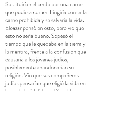
Sustituirían el cerdo por una carne 
que pudiera comer. Fingiría comer la 
carne prohibida y se salvaría la vida. 
Eleazar pensó en esto, pero vio que 
esto no sería bueno. Sopesó el 
tiempo que le quedaba en la tierra y 
la mentira, frente a la confusión que 
causaría a los jóvenes judíos, 
posiblemente abandonarían su 
religión. Vio que sus compañeros 
judíos pensarían que eligió la vida en 
lugar de la fidelidad a Dios. Eleazar 
decidió elegir la muerte. Se enfrentó 
con valentía y alegría al martirio. 
Mientras moría, habló de su 
confianza en Dios y del gran gozo en 
su corazón por aferrarse al Señor. 