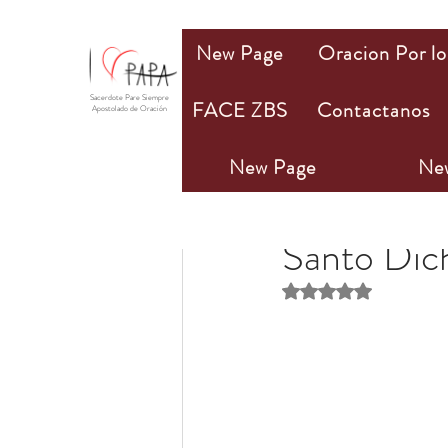
New Page
Oracion Por lo
Sacerdote Pare Siempre
FACE ZBS
Contactanos
Apostolado de Oración
New Page
Ne
PAPA Mio
16 may 20
Santo Dic
Obtuvo NaN de 5 estr