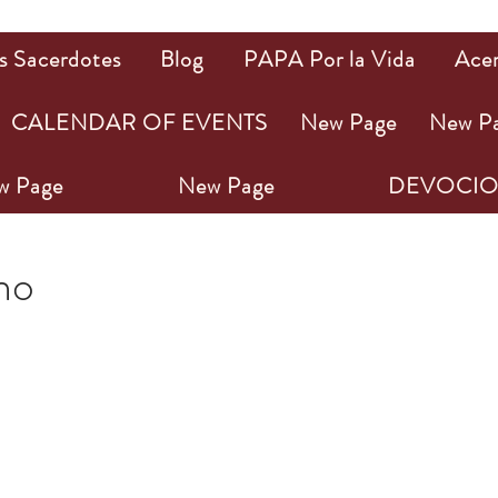
s Sacerdotes
Blog
PAPA Por la Vida
Ace
CALENDAR OF EVENTS
New Page
New P
w Page
New Page
DEVOCIO
23
1 min de lectura
ho
ellas.