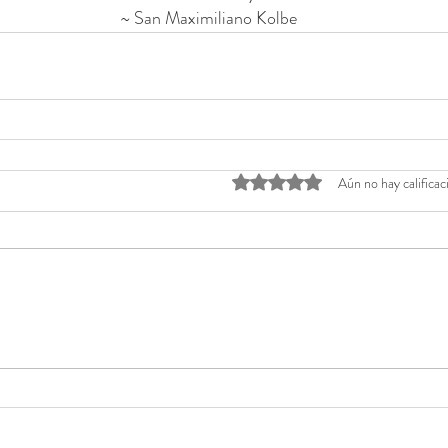
  ~ San Maximiliano Kolbe
Obtuvo 0 de 5 estrellas.
Aún no hay calificac