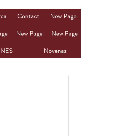
rca
Contact
New Page
age
New Page
New Page
NES
Novenas