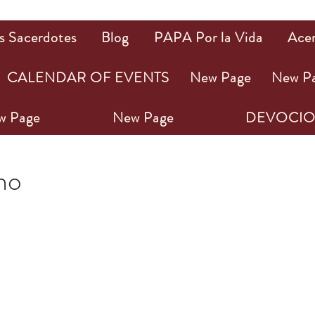
s Sacerdotes
Blog
PAPA Por la Vida
Ace
CALENDAR OF EVENTS
New Page
New P
w Page
New Page
DEVOCIO
022
1 min de lectura
ho
ellas.