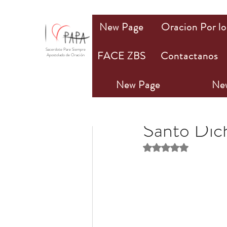
New Page
Oracion Por lo
Sacerdote Pare Siempre
FACE ZBS
Contactanos
Apostolado de Oración
New Page
Ne
PAPA Mio
28 may 2
Santo Dic
Obtuvo NaN de 5 estr