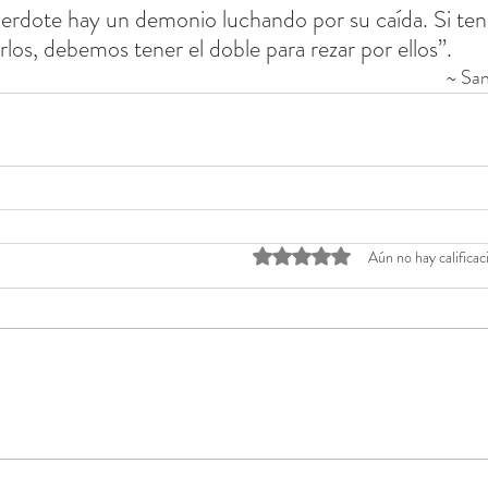
cerdote hay un demonio luchando por su caída. Si ten
arlos, debemos tener el doble para rezar por ellos”.
~ San
Obtuvo 0 de 5 estrellas.
Aún no hay calificac