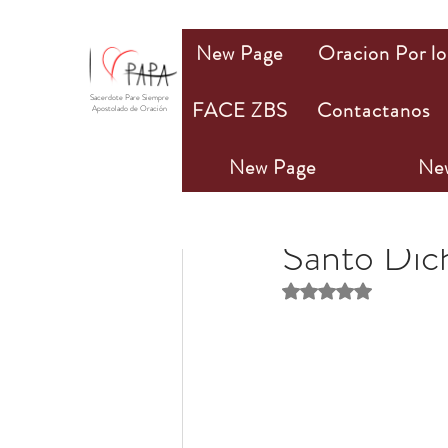
New Page
Oracion Por lo
Sacerdote Pare Siempre
FACE ZBS
Contactanos
Apostolado de Oración
New Page
Ne
PAPA Mio
31 may 20
Santo Dic
Obtuvo NaN de 5 estr