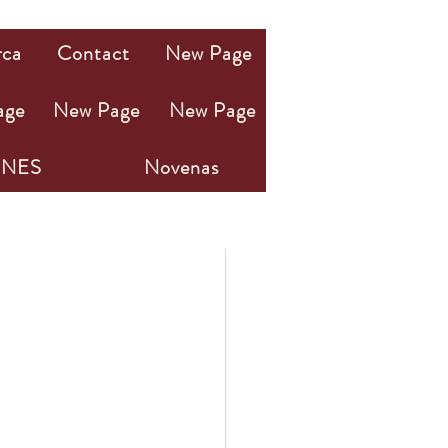
rca
Contact
New Page
age
New Page
New Page
NES
Novenas