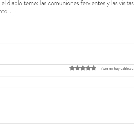
l diablo teme: las comuniones fervientes y las visitas
nto".
Obtuvo 0 de 5 estrellas.
Aún no hay calificac