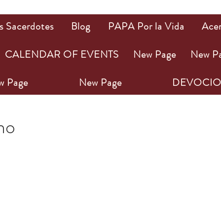
s Sacerdotes
Blog
PAPA Por la Vida
Ace
CALENDAR OF EVENTS
New Page
New P
w Page
New Page
DEVOCIO
22
1 min de lectura
ho
ellas.