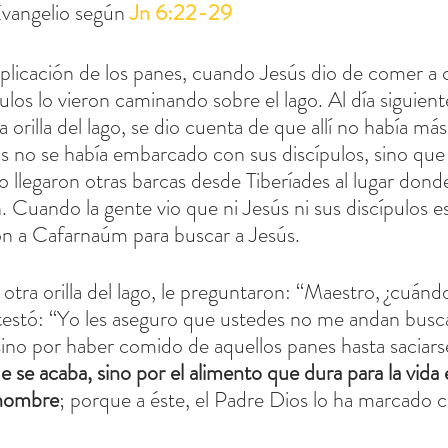
vangelio según 
Jn 6:22-29
plicación de los panes, cuando Jesús dio de comer a c
los lo vieron caminando sobre el lago. Al día siguiente
a orilla del lago, se dio cuenta de que allí no había má
s no se había embarcado con sus discípulos, sino que
o llegaron otras barcas desde Tiberíades al lugar donde
 Cuando la gente vio que ni Jesús ni sus discípulos est
n a Cafarnaúm para buscar a Jesús.
 otra orilla del lago, le preguntaron: “Maestro, ¿cuándo
ntestó: “Yo les aseguro que ustedes no me andan busc
 sino por haber comido de aquellos panes hasta saciars
 se acaba, sino por el alimento que dura para la vida 
l hombre
; porque a éste, el Padre Dios lo ha marcado c