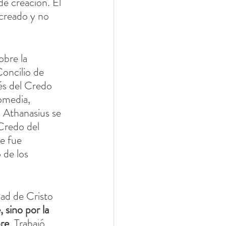
e creación. El 
 creado y no 
obre la 
oncilio de 
vés del Credo 
omedia, 
 Athanasius se 
Credo del 
e fue 
 de los 
ad de Cristo 
 sino por la 
bre
. Trabajó 