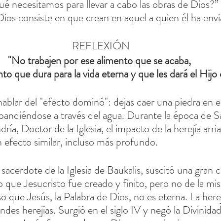
¿Qué necesitamos para llevar a cabo las obras de Dios?
Dios consiste en que crean en aquel a quien él ha envi
REFLEXIÓN
"No trabajen por ese alimento que se acaba, 
nto que dura para la vida eterna y que les dará el Hij
blar del "efecto dominó": dejas caer una piedra en el 
pandiéndose a través del agua. Durante la época de S
ría, Doctor de la Iglesia, el impacto de la herejía arria
n efecto similar, incluso más profundo.
jo que Jesucristo fue creado y finito, pero no de la mi
 que Jesús, la Palabra de Dios, no es eterna. La herej
andes herejías. Surgió en el siglo IV y negó la Divinida