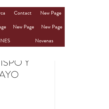
rca
Contact
New Page
age
New Page
New Page
NES
Novenas
ISPO Y
MAYO