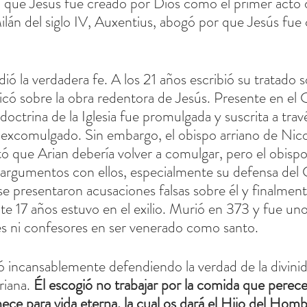
a que Jesús fue creado por Dios como el primer acto d
ilán del siglo IV, Auxentius, abogó por que Jesús fue
ó la verdadera fe. A los 21 años escribió su tratado s
có sobre la obra redentora de Jesús. Presente en el C
doctrina de la Iglesia fue promulgada y suscrita a tra
 excomulgado. Sin embargo, el obispo arriano de Nic
 que Arian debería volver a comulgar, pero el obispo
argumentos con ellos, especialmente su defensa del 
se presentaron acusaciones falsas sobre él y finalment
te 17 años estuvo en el exilio. Murió en 373 y fue uno
es ni confesores en ser venerado como santo.
ó incansablemente defendiendo la verdad de la divinid
riana. 
Él escogió no trabajar por la comida que perece,
e para vida eterna, la cual os dará el Hijo del Hom