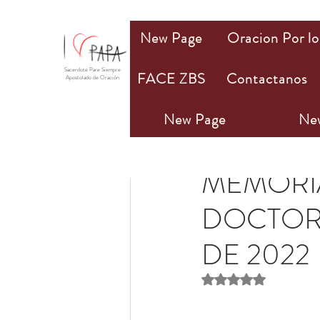
New Page
Oracion Por lo
Sacerdote Pare Siempre
FACE ZBS
Contactanos
Apostolado de Oración
New Page
Ne
Olivia M. Bannan
2 m
MEMORIA
DOCTOR 
DE 2022
Obtuvo NaN de 5 estr