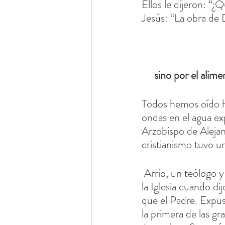
Ellos le dijeron: “
Jesús: “La obra de 
sino por el alime
Todos hemos oído ha
ondas en el agua ex
Arzobispo de Alejand
cristianismo tuvo u
 Arrio, un teólogo y sacerdote de la Iglesia de Baukalis, suscitó una gran controversia en 
la Iglesia cuando di
que el Padre. Expuso
la primera de las gr