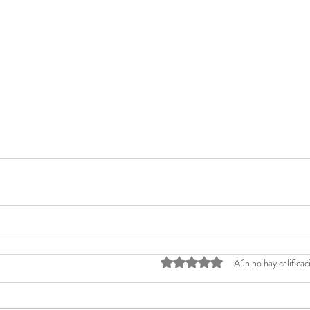
Obtuvo 0 de 5 estrellas.
Aún no hay calificac