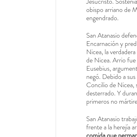
Jesucristo. Sostení
obispo arriano de M
engendrado.
San Atanasio defendi
Encarnación y predi
Nicea, la verdadera 
de Nicea. Arrio fue
Eusebius, argumentó
negó. Debido a sus 
Concilio de Nicea, 
desterrado. Y duran
primeros no mártir
San Atanasio trabaj
frente a la herejía ar
comida que permanec