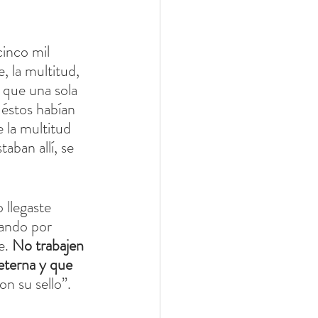
inco mil 
, la multitud, 
s que una sola 
 éstos habían 
 la multitud 
aban allí, se 
 llegaste 
ando por 
e. 
No trabajen 
eterna y que 
on su sello”.