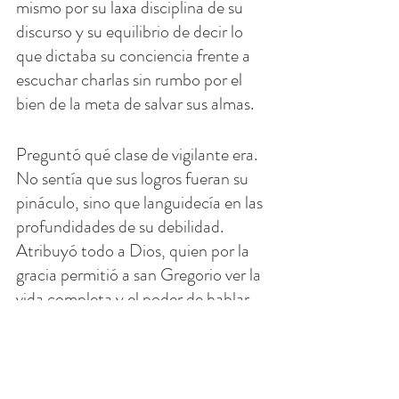
mismo por su laxa disciplina de su 
discurso y su equilibrio de decir lo 
que dictaba su conciencia frente a 
escuchar charlas sin rumbo por el 
bien de la meta de salvar sus almas.
Preguntó qué clase de vigilante era. 
No sentía que sus logros fueran su 
pináculo, sino que languidecía en las 
profundidades de su debilidad. 
Atribuyó todo a Dios, quien por la 
gracia permitió a san Gregorio ver la 
vida completa y el poder de hablar 
con eficacia. (1)
A su congregación dijo: "Estudien, 
les ruego, y mediten cada día en las 