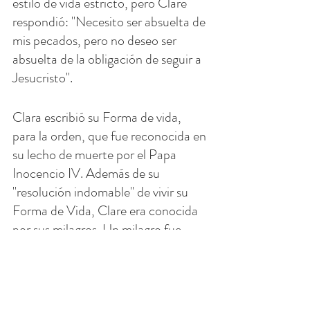
estilo de vida estricto, pero Clare 
respondió: "Necesito ser absuelta de 
mis pecados, pero no deseo ser 
absuelta de la obligación de seguir a 
Jesucristo".
Clara escribió su Forma de vida, 
para la orden, que fue reconocida en 
su lecho de muerte por el Papa 
Inocencio IV. Además de su 
"resolución indomable" de vivir su 
Forma de Vida, Clare era conocida 
por sus milagros. Un milagro fue 
cuando el convento fue amenazado 
con ser invadido por "infieles", ella 
hizo que sus hermanas la sacaran en 
su lecho de enferma mientras 