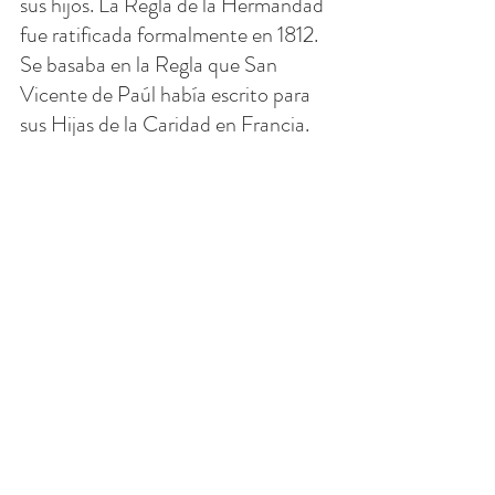
sus hijos. La Regla de la Hermandad 
fue ratificada formalmente en 1812. 
Se basaba en la Regla que San 
Vicente de Paúl había escrito para 
sus Hijas de la Caridad en Francia. 
Para 1818, además de su primera 
escuela, las hermanas habían 
establecido dos orfanatos y otra 
escuela. Hoy, seis grupos de 
hermanas pueden rastrear sus 
orígenes hasta la fundación inicial de 
Madre Seton.
La oración favorita de la Madre 
Seton fue el Salmo 23 y desarrolló 
una profunda devoción por la 
Eucaristía, la Sagrada Escritura y la 