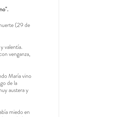
no". 
muerte (29 de 
y valentía. 
 con venganza, 
ndo María vino 
igo de la 
muy austera y 
abía miedo en 