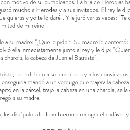
, con motivo de su cumpleaños. La hija de Herodías bai
s gustó mucho a Herodes y a sus invitados. El rey le dij
e quieras y yo te lo daré". Y le juró varias veces: "Te
 mitad de mi reino".
rle a su madre: "¿Qué le pido?" Su madre le contestó:
olvió ella inmediatamente junto al rey y le dijo: "Qui
 charola, la cabeza de Juan el Bautista".
triste, pero debido a su juramento y a los convidados,
 y enseguida mandó a un verdugo que trajera la cabeza 
pitó en la cárcel, trajo la cabeza en una charola, se la 
ntregó a su madre.
, los discípulos de Juan fueron a recoger el cadáver y