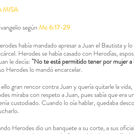
A MISA
vangelio según 
Mc 6:17-29
rodes había mandado apresar a Juan el Bautista y lo
cárcel. Herodes se había casado con Herodías, espos
an le decía: 
"No te está permitido tener por mujer a 
so Herodes lo mandó encarcelar.
ello gran rencor contra Juan y quería quitarle la vida,
es miraba con respeto a Juan, pues sabía que era u
 tenía custodiado. Cuando lo oía hablar, quedaba desc
ucharlo.
ando Herodes dio un banquete a su corte, a sus oficial