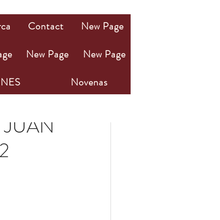
rca
Contact
New Page
age
New Page
New Page
NES
Novenas
 JUAN
2