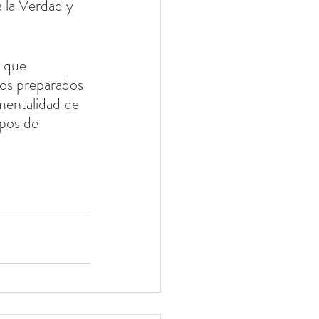
 la Verdad y 
 que 
mos preparados 
mentalidad de 
mpos de 