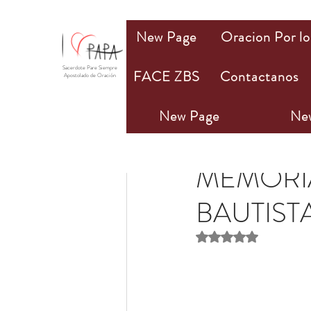
New Page
Oracion Por lo
Sacerdote Pare Siempre
FACE ZBS
Contactanos
Apostolado de Oración
New Page
Ne
Olivia M. Bannan
29 
MEMORIA
BAUTIST
Obtuvo NaN de 5 estr