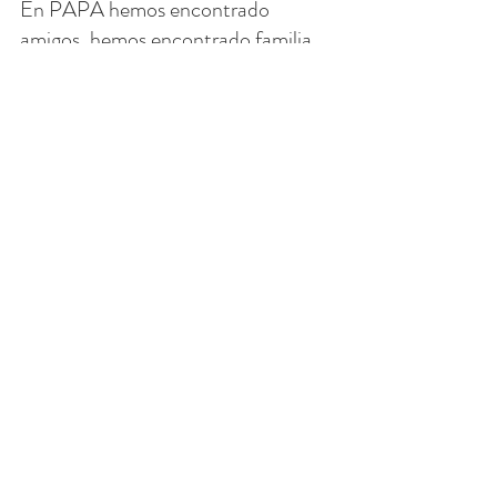
En PAPA hemos encontrado 
amigos, hemos encontrado familia. 
¿Qué es lo que nos ha unido? 
Oramos, y también actuamos: 
PAPA Joe, PAPA For Life.
Como familia, compartimos este 
viaje y nos ayudamos unos a otros. 
Y, con suerte, podemos aprender de 
estos santos que vivieron y se 
ayudaron mutuamente en tiempos 
de guerra, pestilencia e injusticia 
social.
¡Dios los bendiga a todos!