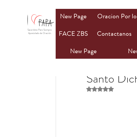
New Page
Oracion Por lo
Sacerdote Pare Siempre
FACE ZBS
Contactanos
Apostolado de Oración
New Page
Ne
PAPA Mio
30 may 2
Santo Dic
Obtuvo NaN de 5 estr