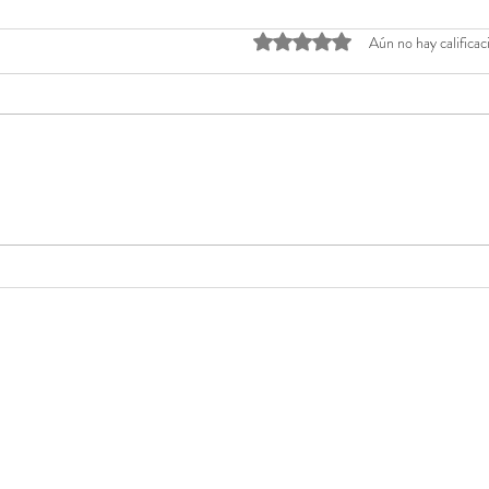
Obtuvo 0 de 5 estrellas.
Aún no hay calificac