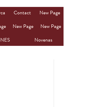
rca
Contact
New Page
age
New Page
New Page
NES
Novenas