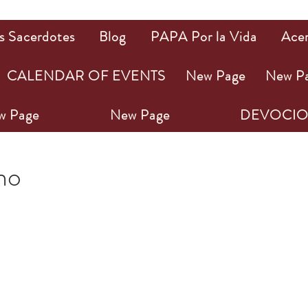
s Sacerdotes
Blog
PAPA Por la Vida
Ace
CALENDAR OF EVENTS
New Page
New P
w Page
New Page
DEVOCIO
022
1 min de lectura
ho
ellas.