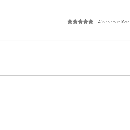
Obtuvo 0 de 5 estrellas.
Aún no hay calificac