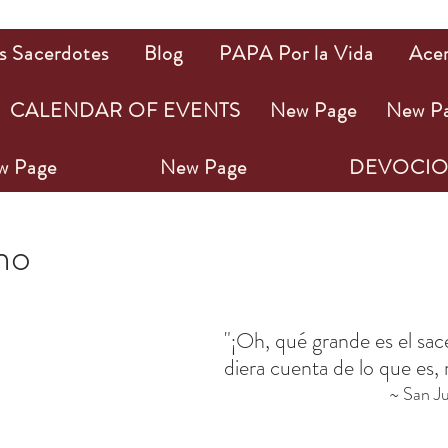
s Sacerdotes
Blog
PAPA Por la Vida
Ace
CALENDAR OF EVENTS
New Page
New P
w Page
New Page
DEVOCIO
2
1 min de lectura
ho
ellas.
"¡Oh, qué grande es el sace
diera cuenta de lo que es, 
~ San J