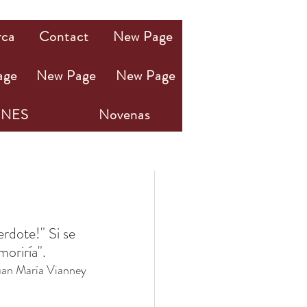
rca
Contact
New Page
age
New Page
New Page
NES
Novenas
rdote!" Si se 
moriría".
uan María Vianney