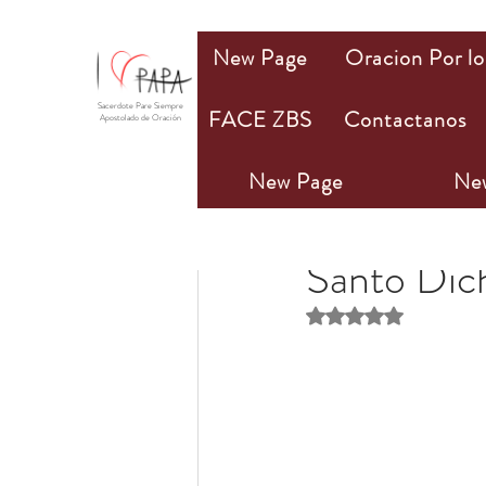
New Page
Oracion Por lo
Sacerdote Pare Siempre
FACE ZBS
Contactanos
Apostolado de Oración
New Page
Ne
PAPA Mio
16 dic 202
Santo Dic
Obtuvo NaN de 5 estr