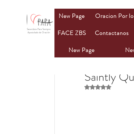
New Page
Oracion Por lo
Sacerdote Pare Siempre
FACE ZBS
Contactanos
Apostolado de Oración
New Page
Ne
PAPA Mio
1 ene 202
Saintly Q
Obtuvo NaN de 5 estr