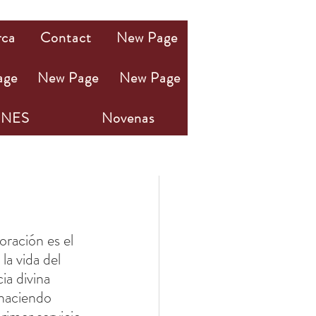
rca
Contact
New Page
age
New Page
New Page
NES
Novenas
oración es el 
a vida del 
ia divina 
 haciendo 