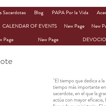
s Sacerdotes
Blog
PAPA Por la Vida
Ace
CALENDAR OF EVENTS
New Page
New P
w Page
New Page
DEVOCIO
3
1 min de lectura
uote
ellas.
"El tiempo que dedica a la 
tiempo más importante en l
sacerdote, en el que la grac
actúa con mayor eficacia,