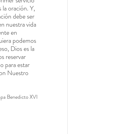
rimer servicio 
 la oración. Y, 
ación debe ser 
en nuestra vida 
ente en 
quiera podemos 
so, Dios es la 
s reservar 
o para estar 
on Nuestro 
apa Benedicto XVI