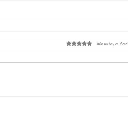
Obtuvo 0 de 5 estrellas.
Aún no hay calificac