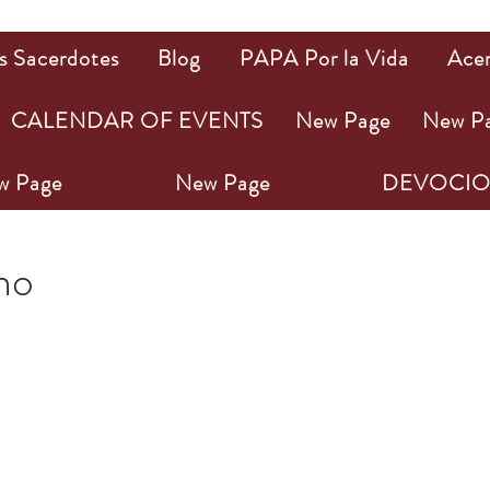
s Sacerdotes
Blog
PAPA Por la Vida
Ace
CALENDAR OF EVENTS
New Page
New P
w Page
New Page
DEVOCIO
23
1 min de lectura
ho
ellas.