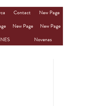
rca
Contact
New Page
age
New Page
New Page
NES
Novenas