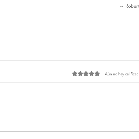
~ Rober
Obtuvo 0 de 5 estrellas.
Aún no hay calificac