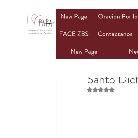
New Page
Oracion Por lo
Sacerdote Pare Siempre
FACE ZBS
Contactanos
Apostolado de Oración
New Page
Ne
PAPA Mio
23 ene 20
Santo Dic
Obtuvo NaN de 5 estr