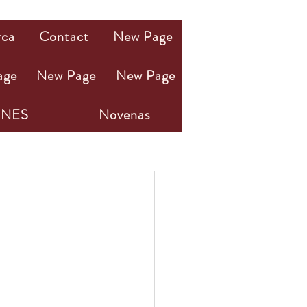
rca
Contact
New Page
age
New Page
New Page
NES
Novenas