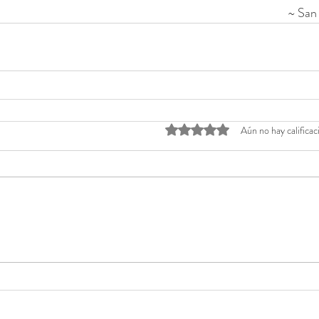
~ San
Obtuvo 0 de 5 estrellas.
Aún no hay calificac