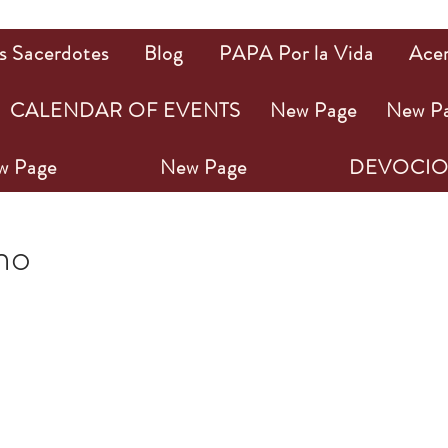
s Sacerdotes
Blog
PAPA Por la Vida
Ace
CALENDAR OF EVENTS
New Page
New P
w Page
New Page
DEVOCIO
023
1 min de lectura
ho
ellas.