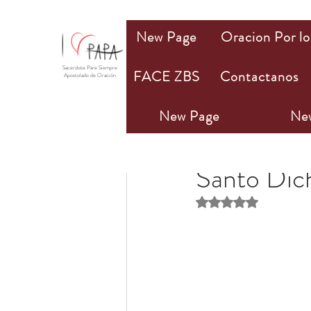
New Page
Oracion Por lo
Sacerdote Pare Siempre
FACE ZBS
Contactanos
Apostolado de Oración
New Page
Ne
PAPA Mio
30 ene 2
Santo Dic
Obtuvo NaN de 5 estr