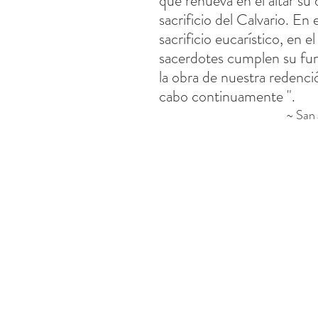
que renueva en el altar su 
sacrificio del Calvario. En e
sacrificio eucarístico, en el
sacerdotes cumplen su func
la obra de nuestra redenció
cabo continuamente ".
~ San 