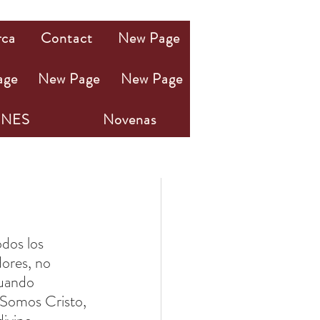
rca
Contact
New Page
age
New Page
New Page
NES
Novenas
dos los 
ores, no 
uando 
 Somos Cristo, 