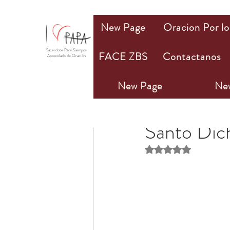
New Page
Oracion Por lo
Sacerdote Pare Siempre
FACE ZBS
Contactanos
Apostolado de Oración
New Page
Ne
PAPA Mio
7 nov 202
Santo Dic
Obtuvo NaN de 5 estr