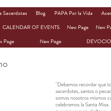
s Sacerdotes
Blog
PAPA Por la Vida
Ace
CALENDAR OF EVENTS
New Page
New P
w Page
New Page
DEVOCIO
2
1 min de lectura
ho
ellas.
"Debemos recordar que to
sacerdotes, santos o pecad
somos nosotros mismos c
celebramos la Santa Misa.