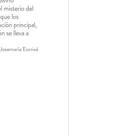
divino 
l misterio del 
 que los 
ión principal, 
n se lleva a 
Josemaría Escrivá