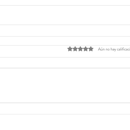
Obtuvo 0 de 5 estrellas.
Aún no hay calificac