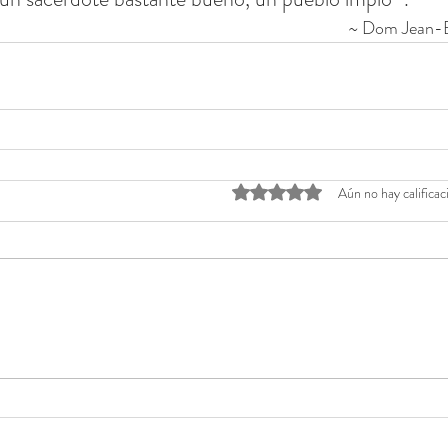
~ Dom Jean-B
Obtuvo 0 de 5 estrellas.
Aún no hay calificac