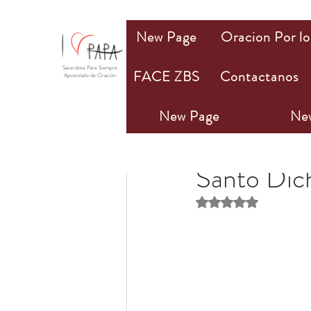
New Page
Oracion Por lo
Sacerdote Pare Siempre
FACE ZBS
Contactanos
Apostolado de Oración
New Page
Ne
PAPA Mio
19 nov 20
Santo Dic
Obtuvo NaN de 5 estr