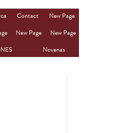
rca
Contact
New Page
age
New Page
New Page
NES
Novenas