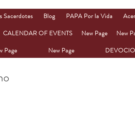
s Sacerdotes
Blog
PAPA Por la Vida
Ace
CALENDAR OF EVENTS
New Page
New P
w Page
New Page
DEVOCIO
22
1 min de lectura
ho
ellas.