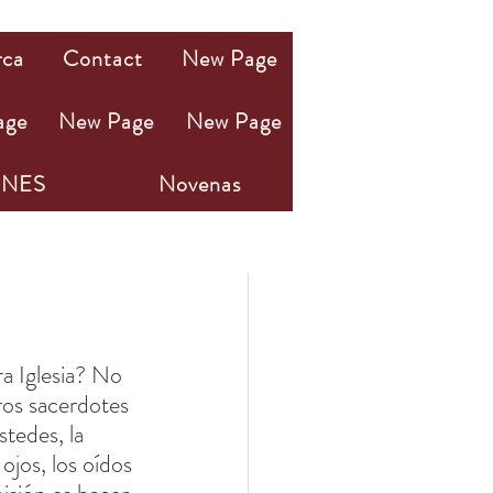
rca
Contact
New Page
age
New Page
New Page
NES
Novenas
ra Iglesia? No 
ros sacerdotes 
tedes, la 
ojos, los oídos 