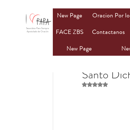
New Page
Oracion Por lo
Sacerdote Pare Siempre
FACE ZBS
Contactanos
Apostolado de Oración
New Page
Ne
PAPA Mio
18 ago 20
Santo Dic
Obtuvo NaN de 5 estr