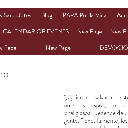
s Sacerdotes
Blog
PAPA Por la Vida
Ace
CALENDAR OF EVENTS
New Page
New P
w Page
New Page
DEVOCIO
22
1 min de lectura
ho
ellas.
"¿Quién va a salvar a nuest
nuestros obispos, ni nuest
y religiosos. Depende de us
gente. Tienes la mente, los 