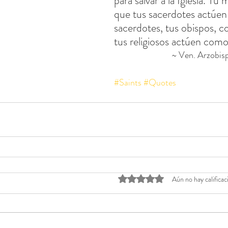
para salvar a la Iglesia. Tu 
que tus sacerdotes actúe
sacerdotes, tus obispos, c
tus religiosos actúen como 
~ Ven. Arzobis
#Saints
#Quotes
Obtuvo 0 de 5 estrellas.
Aún no hay calificac