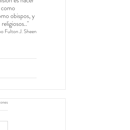
misión es hacer 
n como 
omo obispos, y 
religiosos.."
po Fulton J. Sheen
iones