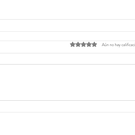
Obtuvo 0 de 5 estrellas.
Aún no hay calificac