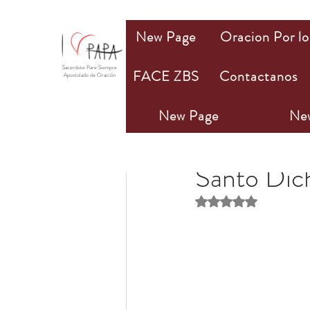
New Page
Oracion Por lo
Sacerdote Pare Siempre
FACE ZBS
Contactanos
Apostolado de Oración
New Page
Ne
PAPA Mio
20 ago 20
Santo Dic
Obtuvo NaN de 5 estr