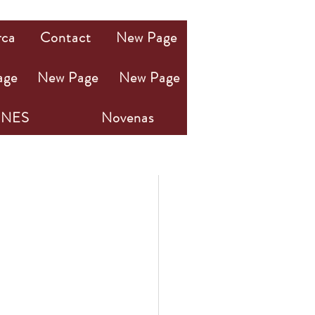
rca
Contact
New Page
age
New Page
New Page
NES
Novenas