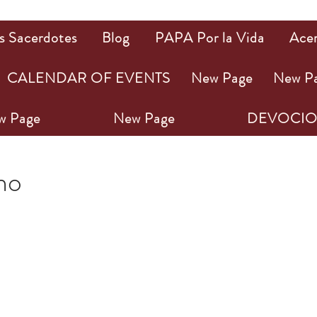
s Sacerdotes
Blog
PAPA Por la Vida
Ace
CALENDAR OF EVENTS
New Page
New P
w Page
New Page
DEVOCIO
22
1 min de lectura
ho
ellas.