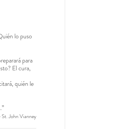
Quién lo puso 
preparará para 
sto? El cura, 
itará, quién le 
.”
 St. John Vianney