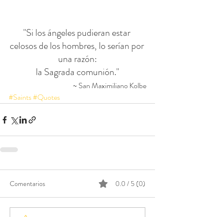
"Si los ángeles pudieran estar 
celosos de los hombres, lo serían por 
una razón:
la Sagrada comunión."
~ San Maximiliano Kolbe
#Saints
#Quotes
Comentarios
0.0 / 5 (0)