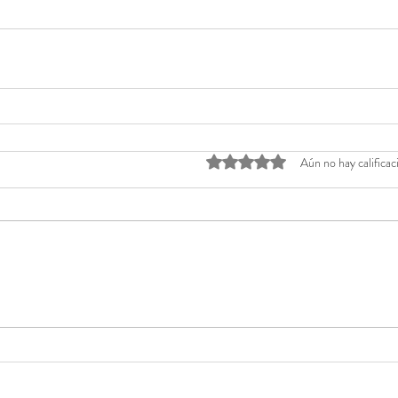
Obtuvo 0 de 5 estrellas.
Aún no hay calificac