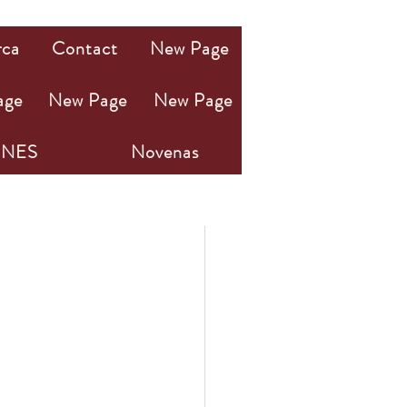
rca
Contact
New Page
age
New Page
New Page
NES
Novenas