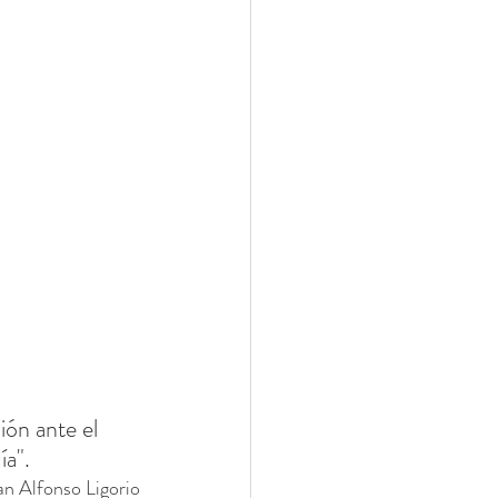
ón ante el 
ía".
an Alfonso Ligorio