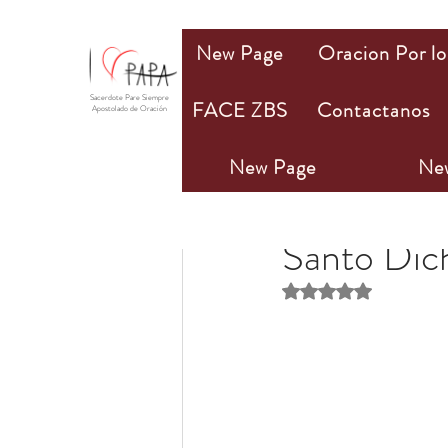
New Page
Oracion Por lo
Sacerdote Pare Siempre
FACE ZBS
Contactanos
Apostolado de Oración
New Page
Ne
PAPA Mio
18 sept 2
Santo Dic
Obtuvo NaN de 5 estr