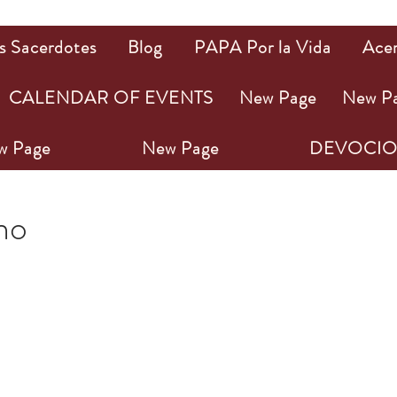
s Sacerdotes
Blog
PAPA Por la Vida
Ace
CALENDAR OF EVENTS
New Page
New P
w Page
New Page
DEVOCIO
022
1 min de lectura
ho
ellas.