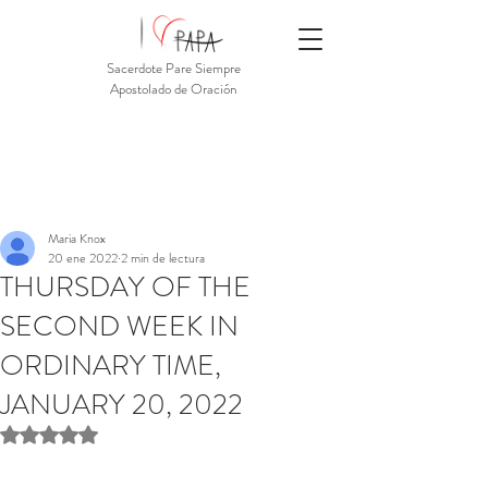
Sacerdote Pare Siempre
Apostolado de Oración
Maria Knox
20 ene 2022
2 min de lectura
THURSDAY OF THE
SECOND WEEK IN
ORDINARY TIME,
JANUARY 20, 2022
Obtuvo NaN de 5 estrellas.