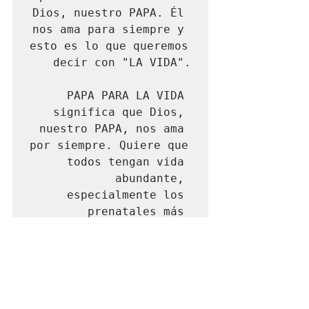
Dios, nuestro PAPA. Él 
nos ama para siempre y 
esto es lo que queremos 
decir con "LA VIDA".

PAPA PARA LA VIDA 
significa que Dios, 
nuestro PAPA, nos ama 
por siempre. Quiere que 
todos tengan vida 
abundante, 
especialmente los 
prenatales más 
vulnerables. Ve en 
todos y cada uno de 
ellos a su Hijo, el 
Cristo Jesús prenacido. 
Amemos y alabemos a 