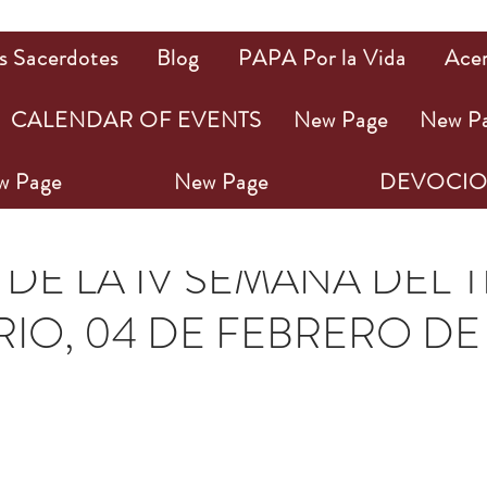
s Sacerdotes
Blog
PAPA Por la Vida
Ace
CALENDAR OF EVENTS
New Page
New P
w Page
New Page
DEVOCIO
 min de lectura
 DE LA IV SEMANA DEL 
IO, 04 DE FEBRERO DE
ellas.