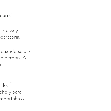
mpre."
uerza y ​​
paratoria.
 cuando se dio 
ió perdón. A 
r 
nde. Él 
icho y para 
 importaba o 