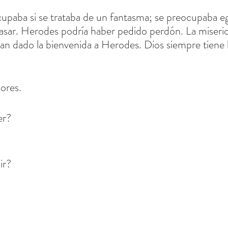
cupaba si se trataba de un fantasma; se preocupaba e
pasar. Herodes podría haber pedido perdón. La miserico
ían dado la bienvenida a Herodes. Dios siempre tiene l
ores.
er?
ir?