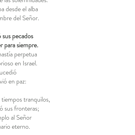
ba desde el alba
mbre del Señor.
ó sus pecados
r para siempre.
nastía perpetua
rioso en Israel.
sucedió
ivió en paz:
tiempos tranquilos,
ó sus fronteras;
mplo al Señor
uario eterno.