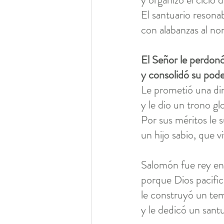
El santuario resona
con alabanzas al no
El Señor le perdon
y consolidó su pode
Le prometió una di
y le dio un trono glo
Por sus méritos le 
un hijo sabio, que v
Salomón fue rey en 
porque Dios pacific
le construyó un te
y le dedicó un sant