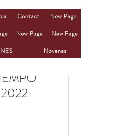
rca
Contact
New Page
age
New Page
New Page
NES
Novenas
TIEMPO
 2022