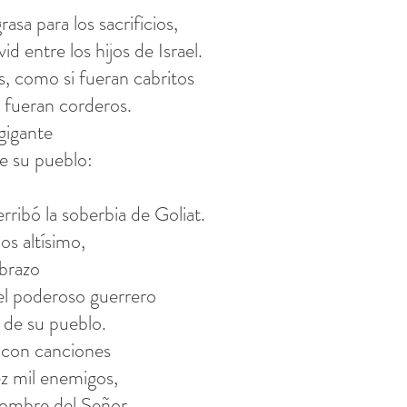
asa para los sacrificios,
id entre los hijos de Israel.
s, como si fueran cabritos
 fueran corderos.
gigante
de su pueblo:
rribó la soberbia de Goliat.
os altísimo,
 brazo
uel poderoso guerrero
r de su pueblo.
 con canciones
ez mil enemigos,
nombre del Señor.