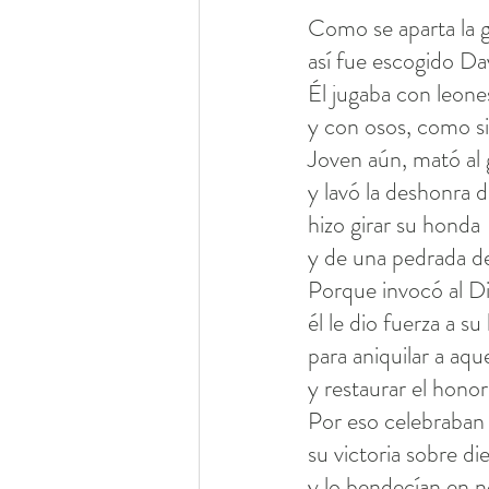
Como se aparta la gr
así fue escogido Dav
Él jugaba con leone
y con osos, como si
Joven aún, mató al 
y lavó la deshonra 
hizo girar su honda
y de una pedrada de
Porque invocó al Di
él le dio fuerza a su
para aniquilar a aq
y restaurar el hono
Por eso celebraban
su victoria sobre di
y lo bendecían en 