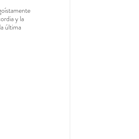
goístamente 
rdia y la 
a última 