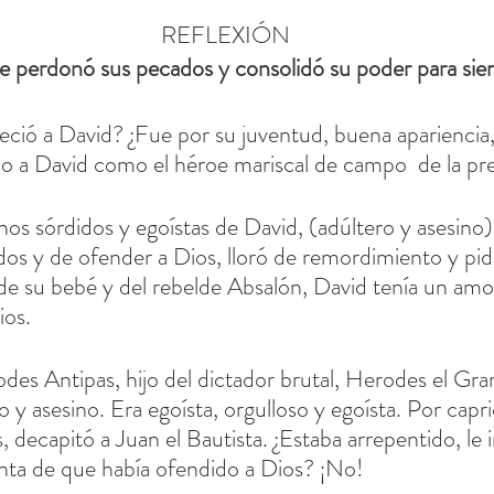
REFLEXIÓN
le perdonó sus pecados y consolidó su poder para sie
ció a David? ¿Fue por su juventud, buena apariencia, f
no a David como el héroe mariscal de campo  de la pre
nos sórdidos y egoístas de David, (adúltero y asesino)
os y de ofender a Dios, lloró de remordimiento y pid
 de su bebé y del rebelde Absalón, David tenía un amo
ios.
des Antipas, hijo del dictador brutal, Herodes el Gra
 y asesino. Era egoísta, orgulloso y egoísta. Por capr
as, decapitó a Juan el Bautista. ¿Estaba arrepentido, le
nta de que había ofendido a Dios? ¡No!