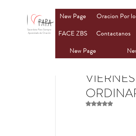
New Page
Oracion Por lo
Sacerdote Pare Siempre
FACE ZBS
Contactanos
Apostolado de Oración
New Page
Ne
MeAma
4 feb 2022
2
VIERNES
ORDINAR
Obtuvo NaN de 5 estr