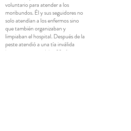
voluntario para atender a los 
moribundos. Él y sus seguidores no 
solo atendían a los enfermos sino 
que también organizaban y 
limpiaban el hospital. Después de la 
peste atendió a una tía inválida 
hasta su muerte. A los 22 años se 
hizo franciscano.
Se diría que debería ser el "santo de 
la energía". Es un ejemplo de lo que 
puede pasar cuando uno da y 
comparte con los demás sus dones y 
lo que han sido llamados a hacer, 
todo con amor. San Bernardino lo 
hizo porque amaba a los demás 