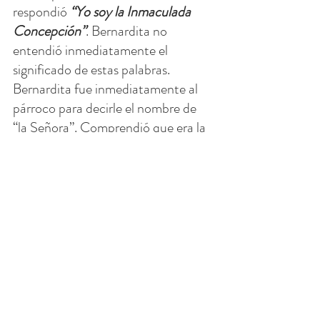
respondió 
“Yo soy la Inmaculada 
Concepción”
. Bernardita no 
entendió inmediatamente el 
significado de estas palabras. 
Bernardita fue inmediatamente al 
párroco para decirle el nombre de 
“la Señora”. Comprendió que era la 
Madre de Dios la que se le apareció 
en la Gruta. Más tarde, el obispo de 
Tarbes, Laurence, autenticó esta 
revelación.
En su lecho de muerte a la edad de 
34 años, Bernardita sufrió fuertes 
dolores y, siguiendo la advertencia 
de la Virgen María de 
"Penitencia, 