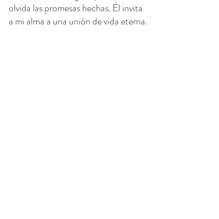
olvida las promesas hechas. Él invita 
a mi alma a una unión de vida eterna.
Sí, quiero ir al cielo, y oro por eso 
por mí y por todos. Debo abandonar 
mi vida a Dios y dejar que Él se haga 
cargo y no trato de persistir e insistir 
en mi camino.
El amoroso y todopoderoso corazón 
de Dios conoce nuestras 
circunstancias y necesidades. Se nos 
promete que Dios amará y se 
revelará a quien lo ama. Él nos hará 
sentar con Él en el Reino de los 
cielos. Él comerá con nosotros y 