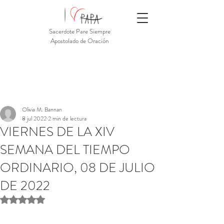
Sacerdote Pare Siempre
Apostolado de Oración
Olivia M. Bannan
8 jul 2022
2 min de lectura
VIERNES DE LA XIV
SEMANA DEL TIEMPO
ORDINARIO, 08 DE JULIO
DE 2022
Obtuvo NaN de 5 estrellas.