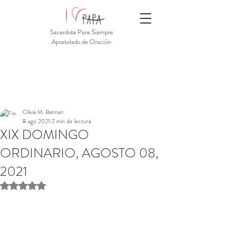
Sacerdote Pare Siempre
Apostolado de Oración
Olivia M. Bannan
8 ago 2021
2 min de lectura
XIX DOMINGO
ORDINARIO, AGOSTO 08,
2021
Obtuvo NaN de 5 estrellas.