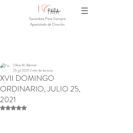
Sacerdote Pare Siempre
Apostolado de Oración
Olivia M. Bannan
25 jul 2021
2 min de lectura
XVII DOMINGO
ORDINARIO, JULIO 25,
2021
Obtuvo NaN de 5 estrellas.