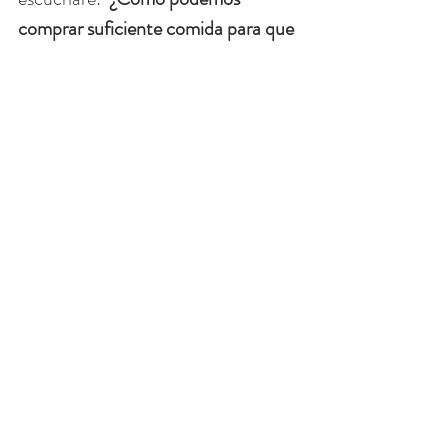
comprar suficiente comida para que 
coman?"
¿Cómo podemos (Jesús y yo) 
comprar suficiente comida (paz, 
gozo, salvación, libertad de 
adicciones, enfermedades, etc.) 
para que ellos (personas que amo y 
cuido, extraños que desean orar) 
coman (siéntense a la mesa de la 
abundancia en el Reino de Dios).
Nunca estoy solo, aunque pueda 
sentirme abandonado, ansioso, 
preocupado e incluso desesperado. 
Jesús usa todo en mi vida, sin dejar 