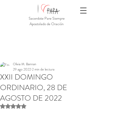
Sacerdote Pare Siempre
Apostolado de Oración
Olivia M. Bannan
29 ago 2022
2 min de lectura
XXII DOMINGO
ORDINARIO, 28 DE
AGOSTO DE 2022
Obtuvo NaN de 5 estrellas.