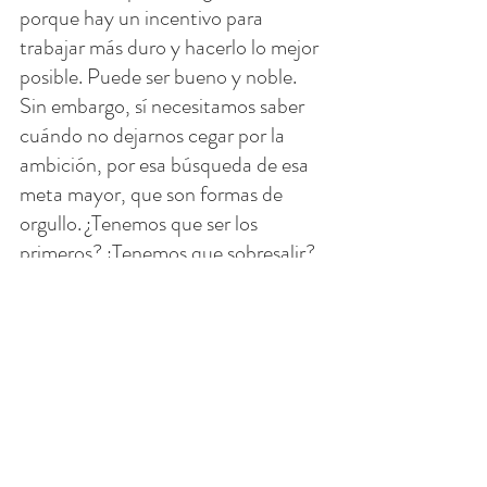
porque hay un incentivo para 
trabajar más duro y hacerlo lo mejor 
posible. Puede ser bueno y noble. 
Sin embargo, sí necesitamos saber 
cuándo no dejarnos cegar por la 
ambición, por esa búsqueda de esa 
meta mayor, que son formas de 
orgullo. ¿Tenemos que ser los 
primeros? ¿Tenemos que sobresalir? 
¿Necesitamos saber todas las 
respuestas? ¿La gente necesita saber 
lo que hacemos o hicimos?
Con humildad podemos hacer 
mucho pero no tenemos que 
presumir. Tampoco es necesario que 