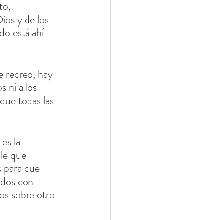
to, 
ios y de los 
o está ahí 
de recreo, hay 
 ni a los 
que todas las 
es la 
le que 
 para que 
idos con 
os sobre otro 