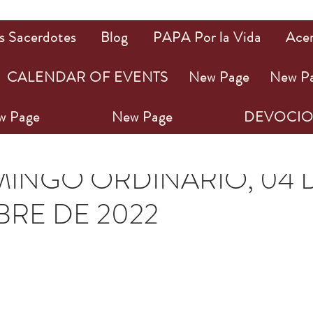
s Sacerdotes
Blog
PAPA Por la Vida
Ace
CALENDAR OF EVENTS
New Page
New P
w Page
New Page
DEVOCIO
ept 2022
3 min de lectura
OMINGO ORDINARIO, 04 
BRE DE 2022
ellas.