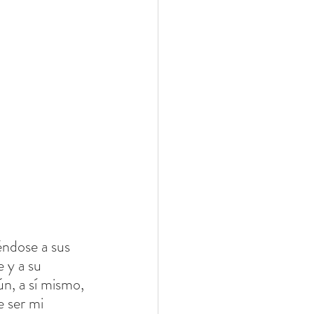
ndose a sus 
 y a su 
n, a sí mismo, 
 ser mi 