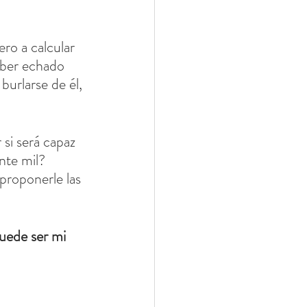
ro a calcular 
aber echado 
urlarse de él, 
si será capaz 
nte mil? 
proponerle las 
uede ser mi 