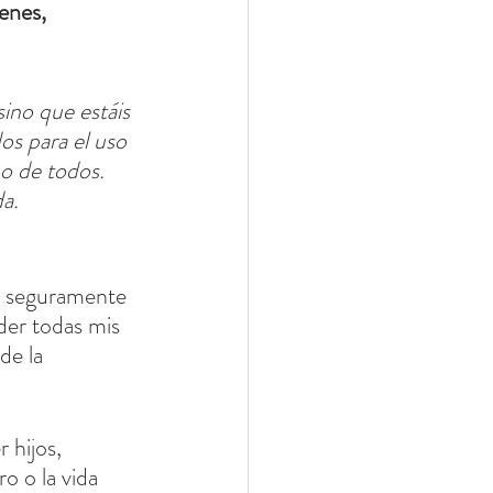
enes, 
ino que estáis 
os para el uso 
no de todos. 
a.
e seguramente 
der todas mis 
de la 
 hijos, 
o o la vida 