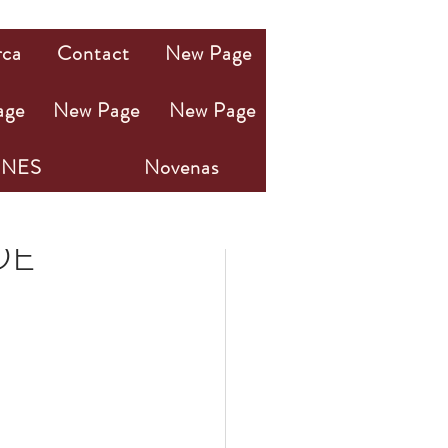
rca
Contact
New Page
age
New Page
New Page
NES
Novenas
DE