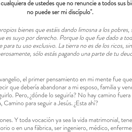
 cualquiera de ustedes que no renuncie a todos sus bi
no puede ser mi discípulo''.
ropios bienes que estáis dando limosna a los pobres, s
ue es suyo por derecho. Porque lo que fue dado a tod
 para tu uso exclusivo. La tierra no es de los ricos, si
enerosamente, sólo estás pagando una parte de tu deud
 Evangelio, el primer pensamiento en mi mente fue qu
ecir que debería abandonar a mi esposo, familia y ven
guirlo. Pero, ¿dónde lo seguiría? No hay camino fuera 
a, Camino para seguir a Jesús. ¿Esta ahí?
es. Y toda vocación ya sea la vida matrimonial, tener
torio o en una fábrica, ser ingeniero, médico, enfermer