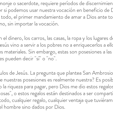
 monje o sacerdote, requiere períodos de discernimien
 si podemos usar nuestra vocación en beneficio de D
todo, el primer mandamiento de amar a Dios ante tod
o, sin importar la vocación.
 el dinero, los carros, las casas, la ropa y los lugares 
ús vino a servir a los pobres no a enriquecerlos a ellos
s materiales. Sin embargo, estas son posesiones a las 
es pueden decir "sí" o "no".
los de Jesús. La pregunta que plantea San Ambrosio 
de nuestras posesiones es realmente nuestra? Es posib
a riqueza para pagar, pero Dios me dio estos regalos
osas", o estos regalos están destinados a ser compart
odo, cualquier regalo, cualquier ventaja que tuviéram
el hombre sino dados por Dios.