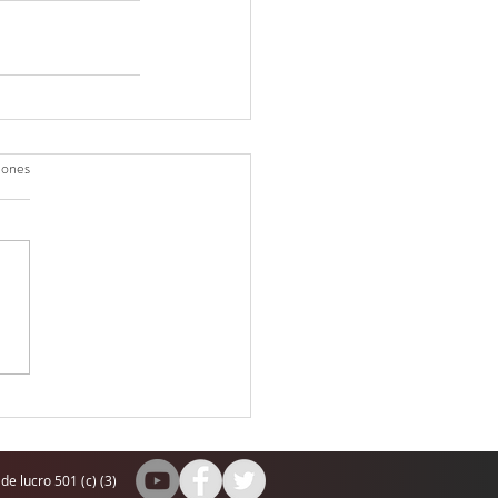
iones
de lucro 501 (c) (3)