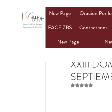
New Page
Oracion Por lo
Sacerdote Pare Siempre
FACE ZBS
Contactanos
Apostolado de Oración
New Page
Ne
Olivia M. Bannan
4 s
XXIII D
SEPTIEM
Obtuvo NaN de 5 estr