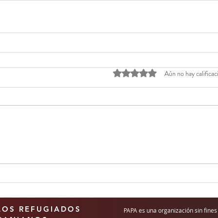
Obtuvo 0 de 5 estrellas.
Aún no hay calificac
LOS REFUGIADOS
PAPA es una organización sin fines 