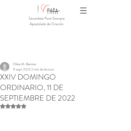
Sacerdote Pare Siempre
Apostolado de Oración
Olivia M. Bannan
11 sept 2022
2 min de lectura
XXIV DOMINGO
ORDINARIO, 11 DE
SEPTIEMBRE DE 2022
Obtuvo NaN de 5 estrellas.