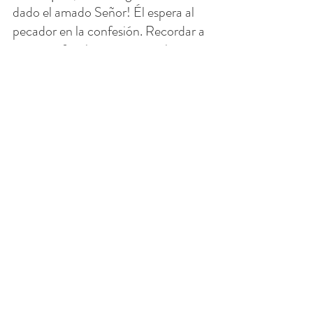
dado el amado Señor! Él espera al 
pecador en la confesión. Recordar a 
nuestros familiares y amigos la suma 
importancia de volver a Dios por la 
vía del confesionario.
Y para la confesión, los sacerdotes, 
que actúan 
"en la persona de Cristo"
o in persona Christi Capitis, 
necesitan oraciones para ser buenos 
confesores. Nuestro patrón PAPA, 
San Juan Vianney (patrón de los 
confesores), pasaba hasta 16 horas 
al día escuchando confesiones. Lo 
más importante es orar por los 
sacerdotes.