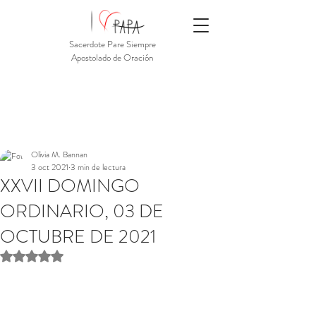
Sacerdote Pare Siempre
Apostolado de Oración
Olivia M. Bannan
3 oct 2021
3 min de lectura
XXVII DOMINGO
ORDINARIO, 03 DE
OCTUBRE DE 2021
Obtuvo NaN de 5 estrellas.